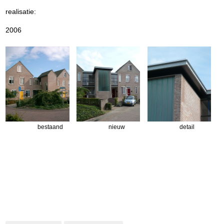
realisatie:
2006
bestaand
nieuw
detail