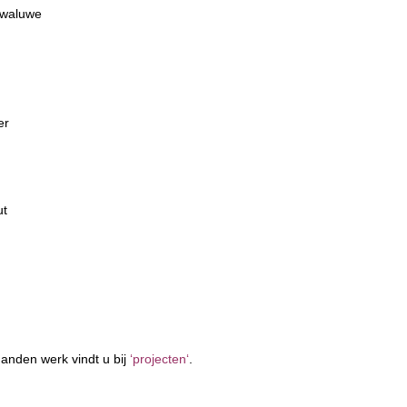
Zwaluwe
er
ut
anden werk vindt u bij
‘
projecten
‘
.