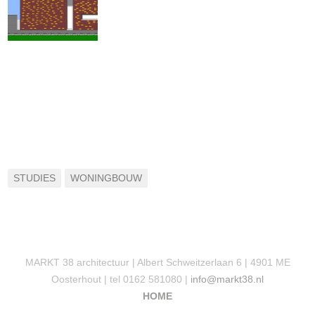
STUDIES
WONINGBOUW
MARKT 38 architectuur | Albert Schweitzerlaan 6 | 4901 ME
Oosterhout | tel 0162 581080 |
info@markt38.nl
HOME