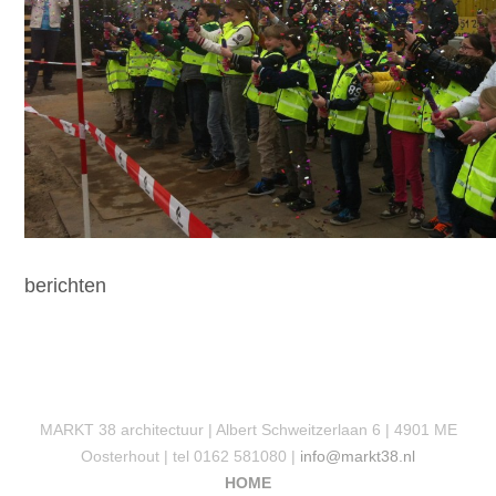
berichten
MARKT 38 architectuur | Albert Schweitzerlaan 6 | 4901 ME
Oosterhout | tel 0162 581080 |
info@markt38.nl
HOME