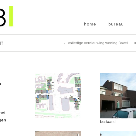
home
bureau
en
← volledige vernieuwing woning Bavel
u
n
n
met
ngen
bestaand