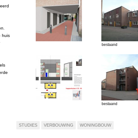
leerd
en.
 huis
r
bestaand
els
erde
bestaand
STUDIES
VERBOUWING
WONINGBOUW