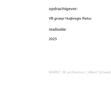
opdrachtgever:
VB groep/ Huijbregts Relou
realisatie:
2023
MARKT 38 architectuur | Albert Schweit