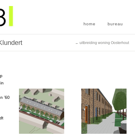
home
bureau
Klundert
← uitbreiding woning Oosterhout
rp
in
n ’60
dt