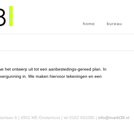
home
bureau
 het ontwerp uit tot een aanbestedings-gereed plan. In
vergunning in. We maken hiervoor tekeningen en een
zerlaan 6 | 4901 ME Oosterhout | tel 0162 581080 |
info@markt38.nl